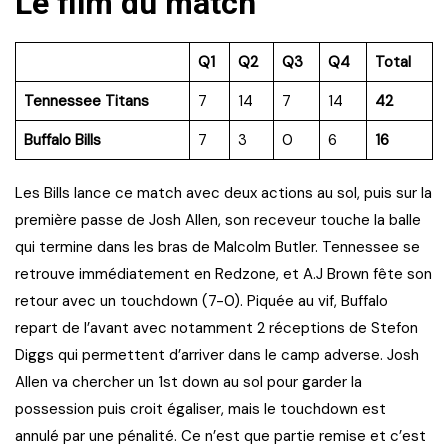
Le film du match
Q1
Q2
Q3
Q4
Total
Tennessee Titans
7
14
7
14
42
Buffalo Bills
7
3
0
6
16
Les Bills lance ce match avec deux actions au sol, puis sur la
première passe de Josh Allen, son receveur touche la balle
qui termine dans les bras de Malcolm Butler. Tennessee se
retrouve immédiatement en Redzone, et A.J Brown fête son
retour avec un touchdown (7-0). Piquée au vif, Buffalo
repart de l’avant avec notamment 2 réceptions de Stefon
Diggs qui permettent d’arriver dans le camp adverse. Josh
Allen va chercher un 1st down au sol pour garder la
possession puis croit égaliser, mais le touchdown est
annulé par une pénalité. Ce n’est que partie remise et c’est