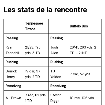
Les stats de la rencontre
Tennessee
Buffalo Bills
Titans
Passing
Passing
Ryan
21/28, 195
Josh
26/41, 263 yds, 2
Tannehill
yds, 3 TD
Allen
TD – 2 INT
Rushing
Rushing
Derrick
19 car, 57
T.J
7 car, 52 yds
Henry
yds, 2 TD
Yeldon
Receiving
Receiving
7 réc, 82 yds,
Stefon
A.J Brown
10 réc, 106 yds
1 TD
Diggs