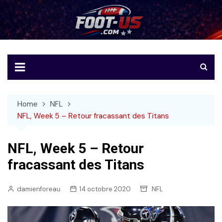
Skip
to
Foot-US
Le football américain en français
content
Home
NFL
NFL, Week 5 – Retour fracassant des Titans
NFL, Week 5 – Retour
fracassant des Titans
damienforeau
14 octobre 2020
NFL