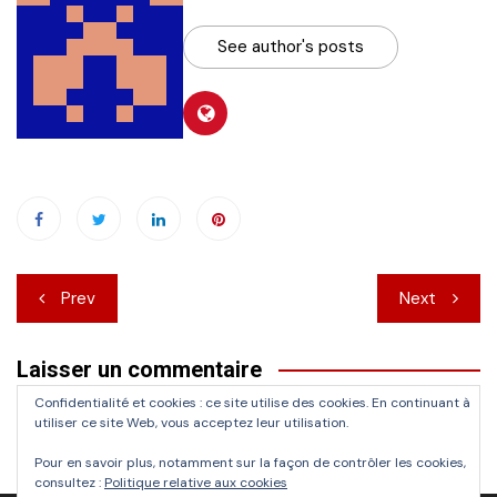
See author's posts
Navigation
Prev
Next
de
Laisser un commentaire
l’article
Confidentialité et cookies : ce site utilise des cookies. En continuant à
Vous devez
vous connecter
pour publier un commentaire.
utiliser ce site Web, vous acceptez leur utilisation.
Pour en savoir plus, notamment sur la façon de contrôler les cookies,
consultez :
Politique relative aux cookies