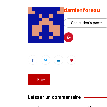
damienforeau
See author's posts
Navigation
Prev
de
l’article
Laisser un commentaire