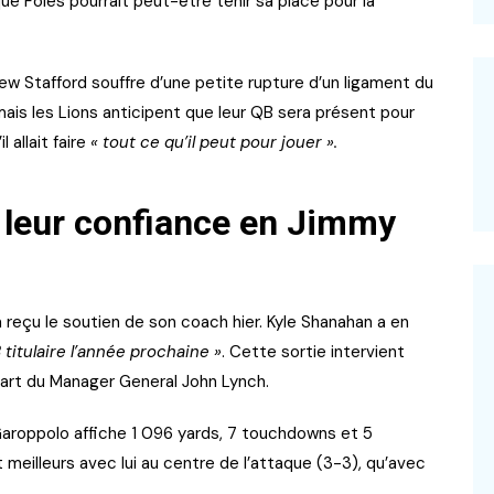
ue Foles pourrait peut-être tenir sa place pour la
 Stafford souffre d’une petite rupture d’un ligament du
ais les Lions anticipent que leur QB sera présent pour
 allait faire
« tout ce qu’il peut pour jouer ».
 leur confiance en Jimmy
reçu le soutien de son coach hier. Kyle Shanahan a en
B titulaire l’année prochaine »
. Cette sortie intervient
part du Manager General John Lynch.
aroppolo affiche 1 096 yards, 7 touchdowns et 5
 meilleurs avec lui au centre de l’attaque (3-3), qu’avec