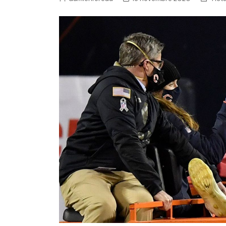
NFL – Power Rankings
Pronostics et paris NFL 
Super Bowl LIX
Histoire et Légendes