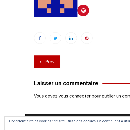
Navigation
Prev
de
l’article
Laisser un commentaire
Vous devez
vous connecter
pour publier un co
Confidentialité et cookies : ce site utilise des cookies. En continuant à uti