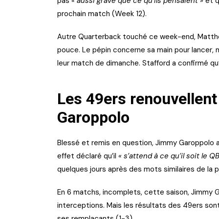
pas
« aussi grave que ce qu’ils pensaient »
et q
prochain match (Week 12).
Autre Quarterback touché ce week-end, Matthew
pouce. Le pépin concerne sa main pour lancer, m
leur match de dimanche. Stafford a confirmé qu’il
Les 49ers renouvellent
Garoppolo
Blessé et remis en question, Jimmy Garoppolo a 
effet déclaré qu’il
« s’attend à ce qu’il soit le Q
quelques jours après des mots similaires de la 
En 6 matchs, incomplets, cette saison, Jimmy G
interceptions. Mais les résultats des 49ers sont
ses remplaçants (1-3).