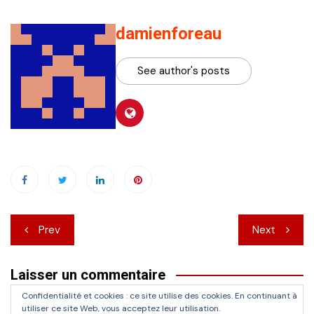
damienforeau
See author's posts
Navigation
Prev
Next
de
Laisser un commentaire
l’article
Confidentialité et cookies : ce site utilise des cookies. En continuant à
Vous devez
vous connecter
pour publier un commentaire.
utiliser ce site Web, vous acceptez leur utilisation.