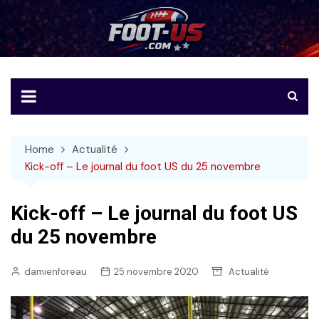
Skip
to
Foot-US
Le football américain en français
content
Home
Actualité
Kick-off – Le journal du foot US du 25 novembre
Kick-off – Le journal du foot US
du 25 novembre
damienforeau
25 novembre 2020
Actualité