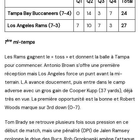
Q1
Q2
Q3
Q4
Total
Tampa Bay Buccaneers (7-4)
0
14
3
7
24
Los Angeles Rams (7-3)
7
10
7
3
27
ère
1
mi-temps
Les Rams gagnent le « toss » et donnent la balle à Tampa
pour commencer. Antonio Brown s’offre une première
réception mais Los Angeles force un punt avant la mi-
terrain. L.A avance doucement, puis entre dans le camp
adverse avec un gros gain de Cooper Kupp (37 yards), déjà
très en vue. La première opportunité est la bonne et Robert
Woods marque sur 3rd down (0-7).
Tom Brady se retrouve plusieurs fois sous pression en ce
début de match, mais une pénalité (DPI) de Jalen Ramsey
prolonge le drive des Bucs. Rob Gronkowski amène l’attaque