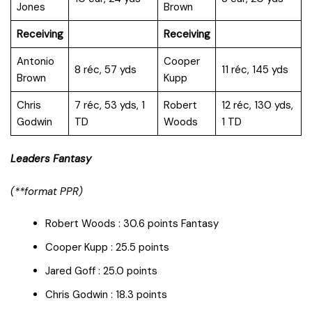
Jones
Brown
Receiving
Receiving
Antonio
Cooper
8 réc, 57 yds
11 réc, 145 yds
Brown
Kupp
Chris
7 réc, 53 yds, 1
Robert
12 réc, 130 yds,
Godwin
TD
Woods
1 TD
Leaders Fantasy
(**format PPR)
Robert Woods : 30.6 points Fantasy
Cooper Kupp : 25.5 points
Jared Goff : 25.0 points
Chris Godwin : 18.3 points