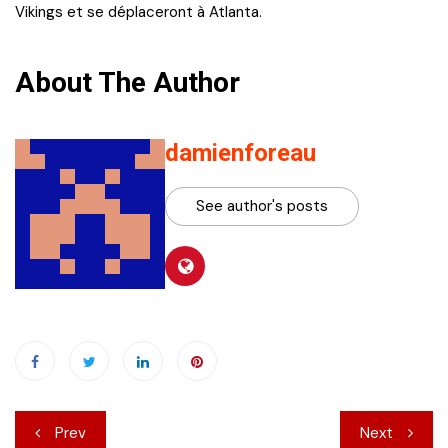
Vikings et se déplaceront à Atlanta.
About The Author
damienforeau
See author's posts
Navigation
Prev
Next