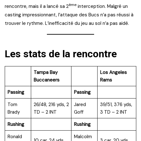
ème
rencontre, mais il a lancé sa 2
interception. Malgré un
casting impressionnant, l’attaque des Bucs n’a pas réussi à
trouver le rythme. L’inefficacité du jeu au sol n’a pas aidé.
Les stats de la rencontre
Tampa Bay
Los Angeles
Buccaneers
Rams
Passing
Passing
Tom
26/48, 216 yds, 2
Jared
39/51, 376 yds,
Brady
TD – 2 INT
Goff
3 TD – 2 INT
Rushing
Rushing
Ronald
Malcolm
10 car, 24 yds
3 car, 20 yds