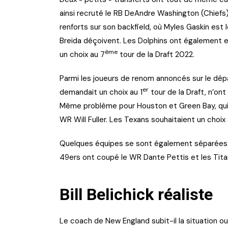
ainsi recruté le RB DeAndre Washington (Chiefs) 
renforts sur son backfield, où Myles Gaskin est
Breida déçoivent. Les Dolphins ont également e
ème
un choix au 7
tour de la Draft 2022.
Parmi les joueurs de renom annoncés sur le dépa
er
demandait un choix au 1
tour de la Draft, n’on
Même problème pour Houston et Green Bay, qui n
WR Will Fuller. Les Texans souhaitaient un choix 
Quelques équipes se sont également séparées de
49ers ont coupé le WR Dante Pettis et les Titan
Bill Belichick réaliste
Le coach de New England subit-il la situation ou