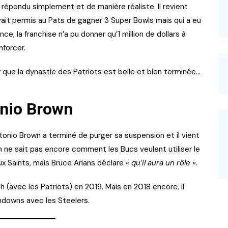
 a répondu simplement et de manière réaliste. Il revient
avait permis au Pats de gagner 3 Super Bowls mais qui a eu
e, la franchise n’a pu donner qu’1 million de dollars à
forcer.
 que la dynastie des Patriots est belle et bien terminée…
onio Brown
onio Brown a terminé de purger sa suspension et il vient
 On ne sait pas encore comment les Bucs veulent utiliser le
x Saints, mais Bruce Arians déclare
« qu’il aura un rôle »
.
h (avec les Patriots) en 2019. Mais en 2018 encore, il
chdowns avec les Steelers.