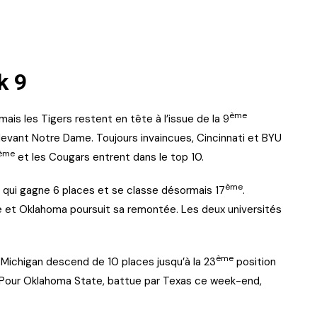
k 9
ème
is les Tigers restent en tête à l’issue de la 9
devant Notre Dame. Toujours invaincues, Cincinnati et BYU
ème
et les Cougars entrent dans le top 10.
ème
, qui gagne 6 places et se classe désormais 17
.
e et Oklahoma poursuit sa remontée. Les deux universités
ème
Michigan descend de 10 places jusqu’à la 23
position
e. Pour Oklahoma State, battue par Texas ce week-end,