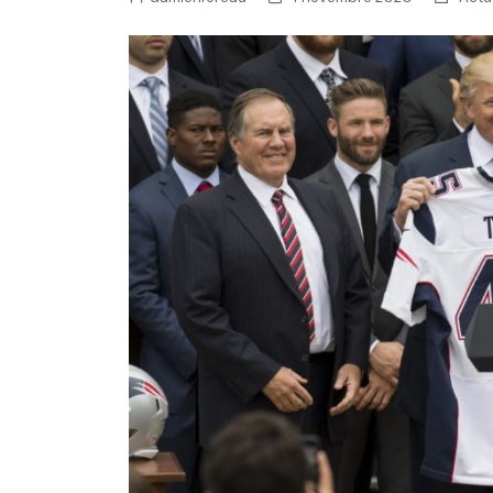
NFL – Power Rankings
Pronostics et paris NFL 
Super Bowl LIX
Histoire et Légendes