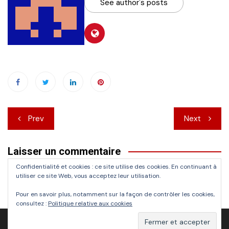
See author's posts
Navigation
Prev
Next
de
Laisser un commentaire
l’article
Confidentialité et cookies : ce site utilise des cookies. En continuant à
Vous devez
vous connecter
pour publier un commentaire.
utiliser ce site Web, vous acceptez leur utilisation.
Pour en savoir plus, notamment sur la façon de contrôler les cookies,
consultez :
Politique relative aux cookies