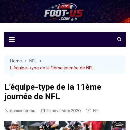
Skip
to
Foot-US
Le football américain en français
content
Home
NFL
L’équipe-type de la 11ème journée de NFL
L’équipe-type de la 11ème
journée de NFL
damienforeau
25 novembre 2020
NFL