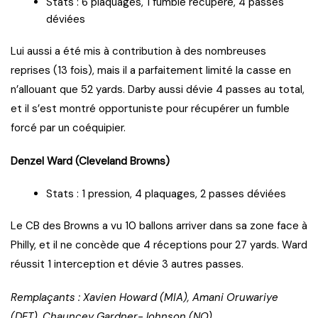
Stats : 6 plaquages, 1 fumble récupéré, 4 passes
déviées
Lui aussi a été mis à contribution à des nombreuses
reprises (13 fois), mais il a parfaitement limité la casse en
n’allouant que 52 yards. Darby aussi dévie 4 passes au total,
et il s’est montré opportuniste pour récupérer un fumble
forcé par un coéquipier.
Denzel Ward (Cleveland Browns)
Stats : 1 pression, 4 plaquages, 2 passes déviées
Le CB des Browns a vu 10 ballons arriver dans sa zone face à
Philly, et il ne concède que 4 réceptions pour 27 yards. Ward
réussit 1 interception et dévie 3 autres passes.
Remplaçants : Xavien Howard (MIA), Amani Oruwariye
(DET), Chauncey Gardner-Johnson (NO)