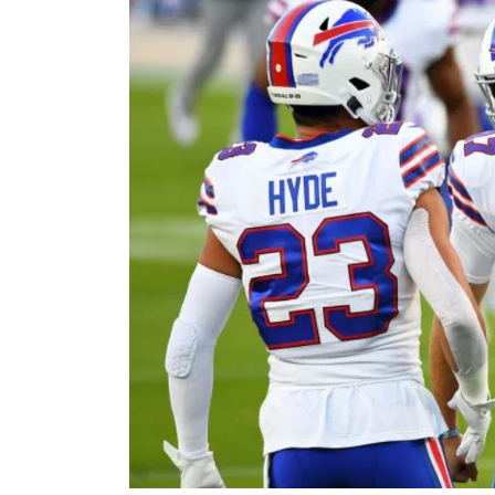
NFL – Power Rankings
Pronostics et paris NFL 
Super Bowl LIX
Histoire et Légendes