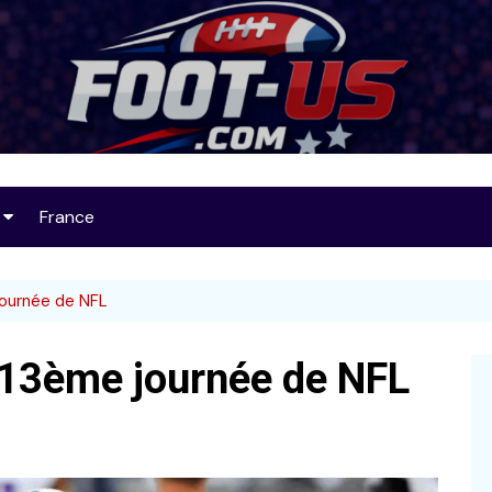
Foot-US
France
op 25
journée de NFL
a 13ème journée de NFL
32