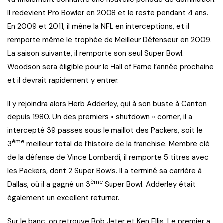
Il redevient Pro Bowler en 2008 et le reste pendant 4 ans.
En 2009 et 2011, il mène la NFL en interceptions, et il
remporte même le trophée de Meilleur Défenseur en 2009.
La saison suivante, il remporte son seul Super Bowl.
Woodson sera éligible pour le Hall of Fame l’année prochaine
et il devrait rapidement y entrer.
Il y rejoindra alors Herb Adderley, qui à son buste à Canton
depuis 1980. Un des premiers « shutdown » corner, il a
intercepté 39 passes sous le maillot des Packers, soit le
ème
3
meilleur total de l’histoire de la franchise. Membre clé
de la défense de Vince Lombardi, il remporte 5 titres avec
les Packers, dont 2 Super Bowls. Il a terminé sa carrière à
ème
Dallas, où il a gagné un 3
Super Bowl. Adderley était
également un excellent returner.
Sur le banc, on retrouve Bob Jeter et Ken Ellis. Le premier a