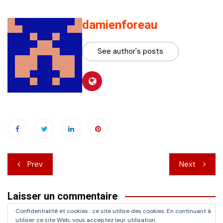
damienforeau
See author's posts
Navigation
Prev
Next
de
Laisser un commentaire
l’article
Confidentialité et cookies : ce site utilise des cookies. En continuant à
Vous devez
vous connecter
pour publier un commentaire.
utiliser ce site Web, vous acceptez leur utilisation.