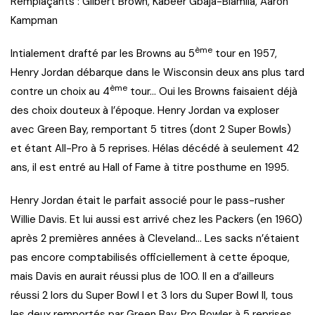
Remplaçants : Gilbert Brown, Kabeer Gbaja-Biamila, Aaron
Kampman
ème
Intialement drafté par les Browns au 5
tour en 1957,
Henry Jordan débarque dans le Wisconsin deux ans plus tard
ème
contre un choix au 4
tour… Oui les Browns faisaient déjà
des choix douteux à l’époque. Henry Jordan va exploser
avec Green Bay, remportant 5 titres (dont 2 Super Bowls)
et étant All-Pro à 5 reprises. Hélas décédé à seulement 42
ans, il est entré au Hall of Fame à titre posthume en 1995.
Henry Jordan était le parfait associé pour le pass-rusher
Willie Davis. Et lui aussi est arrivé chez les Packers (en 1960)
après 2 premières années à Cleveland… Les sacks n’étaient
pas encore comptabilisés officiellement à cette époque,
mais Davis en aurait réussi plus de 100. Il en a d’ailleurs
réussi 2 lors du Super Bowl I et 3 lors du Super Bowl II, tous
les deux remportés par Green Bay. Pro Bowler à 5 reprises