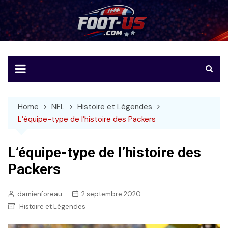
Skip
to
Foot-US
Le football américain en français
content
Home
NFL
Histoire et Légendes
L’équipe-type de l’histoire des Packers
L’équipe-type de l’histoire des
Packers
damienforeau
2 septembre 2020
Histoire et Légendes