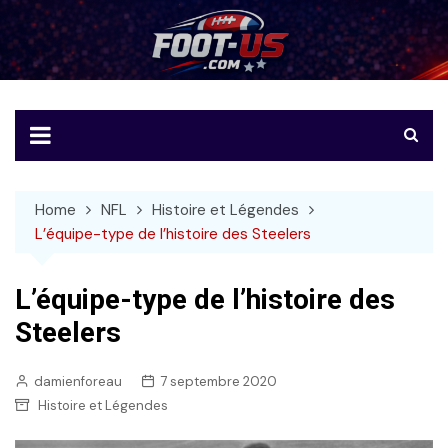
Skip
to
Foot-US
Le football américain en français
content
Home
NFL
Histoire et Légendes
L’équipe-type de l’histoire des Steelers
L’équipe-type de l’histoire des
Steelers
damienforeau
7 septembre 2020
Histoire et Légendes