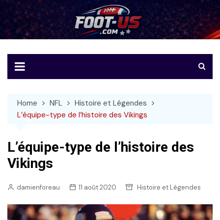
Skip
to
Foot-US
Le football américain en français
content
Home
NFL
Histoire et Légendes
L’équipe-type de l’histoire des Vikings
L’équipe-type de l’histoire des
Vikings
damienforeau
11 août 2020
Histoire et Légendes