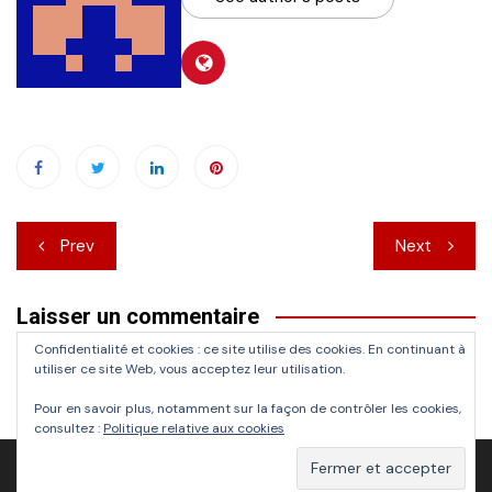
Navigation
Prev
Next
de
Laisser un commentaire
l’article
Confidentialité et cookies : ce site utilise des cookies. En continuant à
Vous devez
vous connecter
pour publier un commentaire.
utiliser ce site Web, vous acceptez leur utilisation.
Pour en savoir plus, notamment sur la façon de contrôler les cookies,
consultez :
Politique relative aux cookies