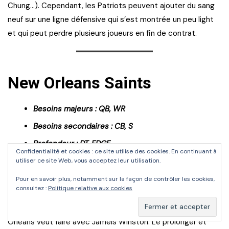
Chung…). Cependant, les Patriots peuvent ajouter du sang
neuf sur une ligne défensive qui s’est montrée un peu light
et qui peut perdre plusieurs joueurs en fin de contrat.
New Orleans Saints
Besoins majeurs : QB, WR
Besoins secondaires : CB, S
Profondeur : DT, EDGE
Confidentialité et cookies : ce site utilise des cookies. En continuant à
utiliser ce site Web, vous acceptez leur utilisation.
Comme annoncé, Drew Brees devrait prendre sa retraite, ce
Pour en savoir plus, notamment sur la façon de contrôler les cookies,
qui va laisser les Saints sans QB titulaire pour la première
consultez :
Politique relative aux cookies
fois depuis longtemps. Honnêtement, Taysom Hill n’est pas
viable sur une saison complète, et il faut voir ce que New
Orleans veut faire avec Jameis Winston. Le prolonger et