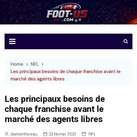
Skip
to
Foot-US
Le football américain en français
content
Home
NFL
Les principaux besoins de chaque franchise avant le
marché des agents libres
Les principaux besoins de
chaque franchise avant le
marché des agents libres
damienforeau
22 février 2021
NFL