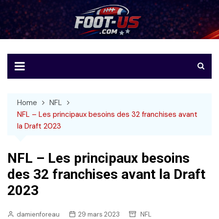
Skip
to
Foot-US
Le football américain en français
content
Home
NFL
NFL – Les principaux besoins des 32 franchises avant
la Draft 2023
NFL – Les principaux besoins
des 32 franchises avant la Draft
2023
damienforeau
29 mars 2023
NFL