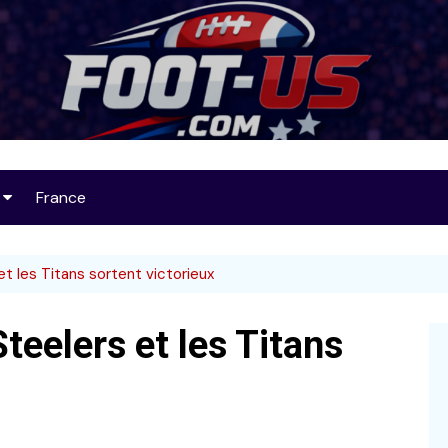
Foot-US
France
op 25
t les Titans sortent victorieux
teelers et les Titans
32
L