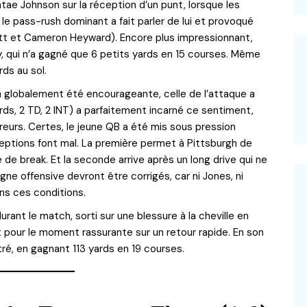
ntae Johnson sur la réception d’un punt, lorsque les
, le pass-rush dominant a fait parler de lui et provoqué
tt et Cameron Heyward). Encore plus impressionnant,
 qui n’a gagné que 6 petits yards en 15 courses. Même
rds au sol.
a globalement été encourageante, celle de l’attaque a
rds, 2 TD, 2 INT) a parfaitement incarné ce sentiment,
eurs. Certes, le jeune QB a été mis sous pression
ceptions font mal. La première permet à Pittsburgh de
e de break. Et la seconde arrive après un long drive qui ne
igne offensive devront être corrigés, car ni Jones, ni
ans ces conditions.
ant le match, sorti sur une blessure à la cheville en
 pour le moment rassurante sur un retour rapide. En son
stré, en gagnant 113 yards en 19 courses.