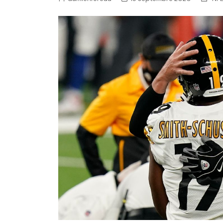
NFL – Power Rankings
Pronostics et paris NFL 
Super Bowl LIX
Histoire et Légendes