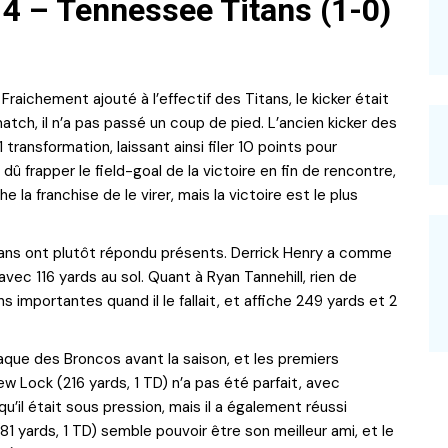
4 – Tennessee Titans (1-0)
raichement ajouté à l’effectif des Titans, le kicker était
 match, il n’a pas passé un coup de pied. L’ancien kicker des
transformation, laissant ainsi filer 10 points pour
 dû frapper le field-goal de la victoire en fin de rencontre,
la franchise de le virer, mais la victoire est le plus
tans ont plutôt répondu présents. Derrick Henry a comme
avec 116 yards au sol. Quant à Ryan Tannehill, rien de
ns importantes quand il le fallait, et affiche 249 yards et 2
aque des Broncos avant la saison, et les premiers
w Lock (216 yards, 1 TD) n’a pas été parfait, avec
il était sous pression, mais il a également réussi
1 yards, 1 TD) semble pouvoir être son meilleur ami, et le