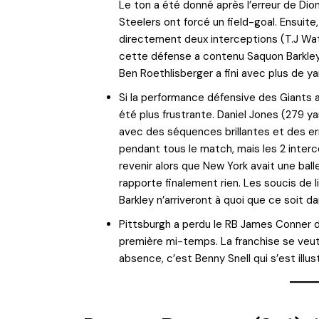
Le ton a été donné après l’erreur de Dio
Steelers ont forcé un field-goal. Ensuite
directement deux interceptions (T.J Wa
cette défense a contenu Saquon Barkley,
Ben Roethlisberger a fini avec plus de ya
Si la performance défensive des Giants 
été plus frustrante. Daniel Jones (279 ya
avec des séquences brillantes et des err
pendant tous le match, mais les 2 inter
revenir alors que New York avait une ball
rapporte finalement rien. Les soucis de l
Barkley n’arriveront à quoi que ce soit d
Pittsburgh a perdu le RB James Conner dur
première mi-temps. La franchise se veut
absence, c’est Benny Snell qui s’est illu