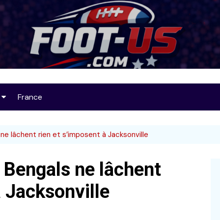
Foot-US
France
op 25
ne lâchent rien et s’imposent à Jacksonville
 Bengals ne lâchent
32
à Jacksonville