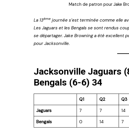
Match de patron pour Jake Bro
ème
La 13
journée s’est terminée comme elle ava
Les Jaguars et les Bengals se sont rendus coup
se départager. Jake Browning a été excellent p
pour Jacksonville.
Jacksonville Jaguars (
Bengals (6-6) 34
Q1
Q2
Q3
Jaguars
7
7
14
Bengals
0
14
7