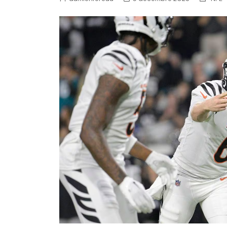
NFL – Power Rankings
Pronostics et paris NFL 
Super Bowl LIX
Histoire et Légendes