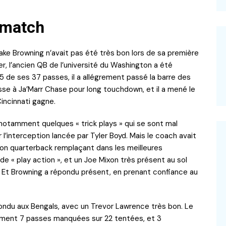
u match
ake Browning n’avait pas été très bon lors de sa première
ier, l’ancien QB de l’université du Washington a été
e 5 de ses 37 passes, il a allégrement passé la barre des
asse à Ja’Marr Chase pour long touchdown, et il a mené le
Cincinnati gagne.
c notamment quelques « trick plays » qui se sont mal
 l’interception lancée par Tyler Boyd. Mais le coach avait
son quarterback remplaçant dans les meilleures
de « play action », et un Joe Mixon très présent au sol
. Et Browning a répondu présent, en prenant confiance au
ondu aux Bengals, avec un Trevor Lawrence très bon. Le
lement 7 passes manquées sur 22 tentées, et 3