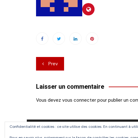
Navigation
Prev
de
l’article
Laisser un commentaire
Vous devez
vous connecter
pour publier un co
Confidentialité et cookies : ce site utilise des cookies. En continuant à uti
Pour en savoir plus, notamment sur la façon de contrôler les cookies, cons