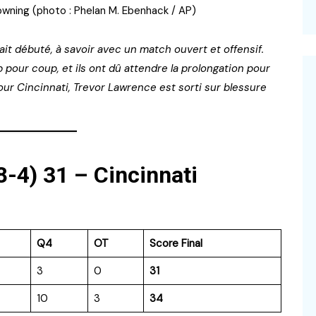
wning (photo : Phelan M. Ebenhack / AP)
it débuté, à savoir avec un match ouvert et offensif.
 pour coup, et ils ont dû attendre la prolongation pour
our Cincinnati, Trevor Lawrence est sorti sur blessure
8-4) 31 – Cincinnati
Q4
OT
Score Final
3
0
31
10
3
34