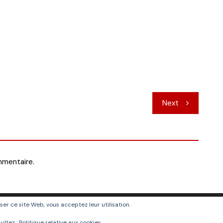
Next
mmentaire.
liser ce site Web, vous acceptez leur utilisation.
ultez :
Politique relative aux cookies