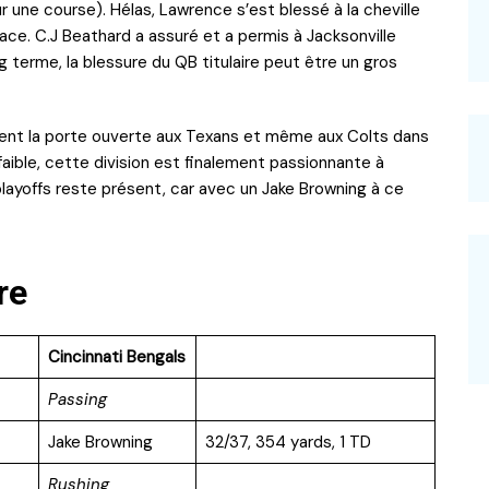
ur une course). Hélas, Lawrence s’est blessé à la cheville
place. C.J Beathard a assuré et a permis à Jacksonville
ng terme, la blessure du QB titulaire peut être un gros
ssent la porte ouverte aux Texans et même aux Colts dans
aible, cette division est finalement passionnante à
playoffs reste présent, car avec un Jake Browning à ce
re
Cincinnati Bengals
Passing
Jake Browning
32/37, 354 yards, 1 TD
Rushing