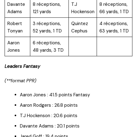
Davante
8 réceptions,
T.J
8 réceptions,
Adams
121 yards
Hockenson
66 yards, 1 TD
Robert
3 réceptions,
Quintez
4 réceptions,
Tonyan
52 yards, 1 TD
Cephus
63 yards, 1 TD
Aaron
6 réceptions,
Jones
48 yards, 3 TD
Leaders Fantasy
(**format PPR)
Aaron Jones : 41.5 points Fantasy
Aaron Rodgers : 26.8 points
T.J Hockenson : 20.6 points
Davante Adams : 20.1 points
Jared Goff : 19.4 points