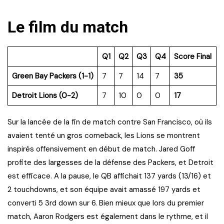
Le film du match
Q1
Q2
Q3
Q4
Score Final
Green Bay Packers (1-1)
7
7
14
7
35
Detroit Lions (0-2)
7
10
0
0
17
Sur la lancée de la fin de match contre San Francisco, où ils
avaient tenté un gros comeback, les Lions se montrent
inspirés offensivement en début de match. Jared Goff
profite des largesses de la défense des Packers, et Detroit
est efficace. A la pause, le QB affichait 137 yards (13/16) et
2 touchdowns, et son équipe avait amassé 197 yards et
converti 5 3rd down sur 6. Bien mieux que lors du premier
match, Aaron Rodgers est également dans le rythme, et il