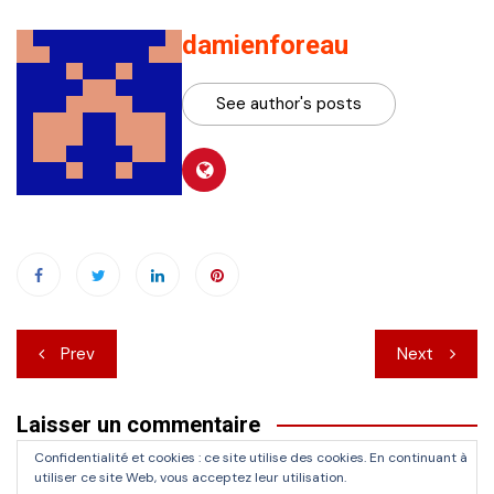
damienforeau
See author's posts
Navigation
Prev
Next
de
Laisser un commentaire
l’article
Confidentialité et cookies : ce site utilise des cookies. En continuant à
Vous devez
vous connecter
pour publier un commentaire.
utiliser ce site Web, vous acceptez leur utilisation.