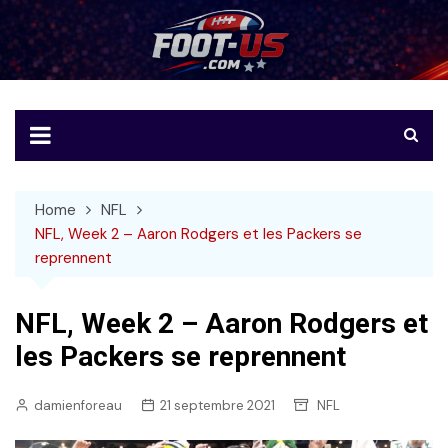
Skip
to
Foot-US
Le football américain en français
content
Home
NFL
NFL, Week 2 – Aaron Rodgers et les Packers se
reprennent
NFL, Week 2 – Aaron Rodgers et
les Packers se reprennent
damienforeau
21 septembre 2021
NFL