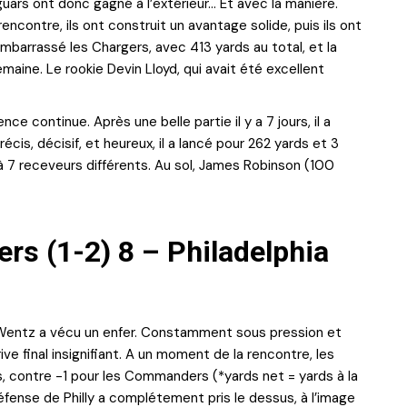
guars ont donc gagné à l’extérieur… Et avec la manière.
ncontre, ils ont construit un avantage solide, puis ils ont
embarrassé les Chargers, avec 413 yards au total, et la
ine. Le rookie Devin Lloyd, qui avait été excellent
 continue. Après une belle partie il y a 7 jours, il a
cis, décisif, et heureux, il a lancé pour 262 yards et 3
 7 receveurs différents. Au sol, James Robinson (100
 (1-2) 8 – Philadelphia
Wentz a vécu un enfer. Constamment sous pression et
drive final insignifiant. A un moment de la rencontre, les
rs, contre -1 pour les Commanders (*yards net = yards à la
éfense de Philly a complétement pris le dessus, à l’image