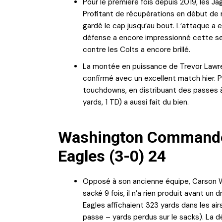
Pour le première fois depuis 2019, les Ja
Profitant de récupérations en début de re
gardé le cap jusqu’au bout. L’attaque a 
défense a encore impressionné cette sema
contre les Colts a encore brillé.
La montée en puissance de Trevor Lawrence
confirmé avec un excellent match hier. Pré
touchdowns, en distribuant des passes à
yards, 1 TD) a aussi fait du bien.
Washington Commanders
Eagles (3-0) 24
Opposé à son ancienne équipe, Carson 
sacké 9 fois, il n’a rien produit avant un 
Eagles affichaient 323 yards dans les ai
passe – yards perdus sur le sacks). La d