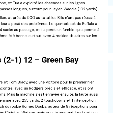
ne, et Tua a exploité les absences sur les lignes
 passes longues, surtout pour Jaylen Waddle (102 yards).
en, et près de 500 au total, les Bills n’ont pas réussi à
ui leur a posé des problèmes. Le quarterback de Buffalo a
 sacks au passage, et il a perdu un fumble qui a permis à
me été bonne, surtout avec 4 rookies titulaires sur les
(2-1) 12 – Green Bay
 et Tom Brady, avec une victoire pour le premier hier.
contre, avec un Rodgers précis et efficace, et ils ont
ns. Mais la machine s’est enrayée ensuite, la faute aussi
ermine avec 255 yards, 2 touchdowns et 1 interception.
ch du rookie Romeo Doubs, auteur de 8 réceptions pour
rès Christian Watson, mais pour le moment il est celui qui