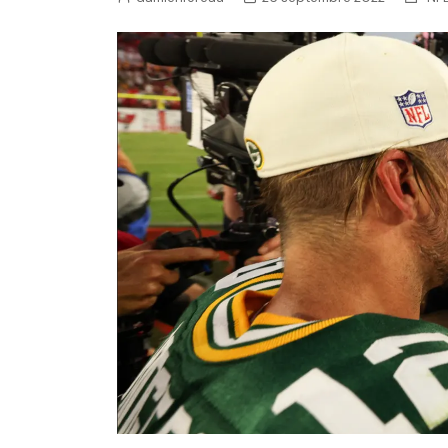
NFL – Power Rankings
Pronostics et paris NFL 
Super Bowl LIX
Histoire et Légendes