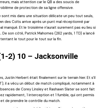
erreurs, mais attention car le QB a des soucis de
problème de protection de sa ligne offensive.
e sont mis dans une situation délicate un peu tout seuls,
wn des Colts arrive après un punt mal réceptionné par
l manqué. Et le troisième n’aurait surement pas eu lieu si
nt… De son côté, Patrick Mahomes (262 yards, 1 TD) a lancé
entant le tout pour le tout sur la fin.
1-2) 10 – Jacksonville
, Justin Herbert était finalement sur le terrain hier. Et s’il
INT), il a vécu un début de match compliqué, notamment à
absences de Corey Linsley et Rashawn Slater se sont fait
ssez rapidement, 1 interception et 1 fumble, qui ont permis
et de prendre le contrôle du match.