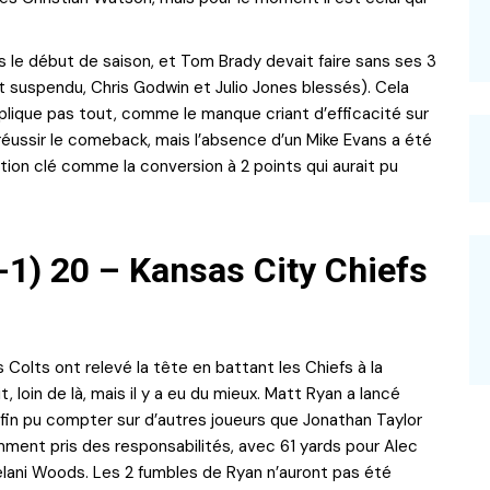
 le début de saison, et Tom Brady devait faire sans ses 3
it suspendu, Chris Godwin et Julio Jones blessés). Cela
plique pas tout, comme le manque criant d’efficacité sur
 réussir le comeback, mais l’absence d’un Mike Evans a été
ction clé comme la conversion à 2 points qui aurait pu
1-1) 20 – Kansas City Chiefs
s Colts ont relevé la tête en battant les Chiefs à la
t, loin de là, mais il y a eu du mieux. Matt Ryan a lancé
nfin pu compter sur d’autres joueurs que Jonathan Taylor
mment pris des responsabilités, avec 61 yards pour Alec
elani Woods. Les 2 fumbles de Ryan n’auront pas été