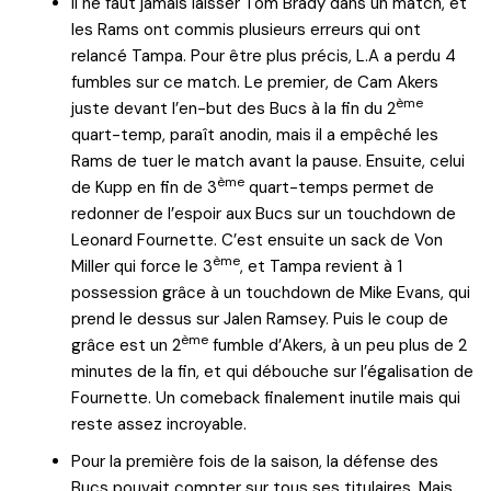
Il ne faut jamais laisser Tom Brady dans un match, et
les Rams ont commis plusieurs erreurs qui ont
relancé Tampa. Pour être plus précis, L.A a perdu 4
fumbles sur ce match. Le premier, de Cam Akers
ème
juste devant l’en-but des Bucs à la fin du 2
quart-temp, paraît anodin, mais il a empêché les
Rams de tuer le match avant la pause. Ensuite, celui
ème
de Kupp en fin de 3
quart-temps permet de
redonner de l’espoir aux Bucs sur un touchdown de
Leonard Fournette. C’est ensuite un sack de Von
ème
Miller qui force le 3
, et Tampa revient à 1
possession grâce à un touchdown de Mike Evans, qui
prend le dessus sur Jalen Ramsey. Puis le coup de
ème
grâce est un 2
fumble d’Akers, à un peu plus de 2
minutes de la fin, et qui débouche sur l’égalisation de
Fournette. Un comeback finalement inutile mais qui
reste assez incroyable.
Pour la première fois de la saison, la défense des
Bucs pouvait compter sur tous ses titulaires. Mais