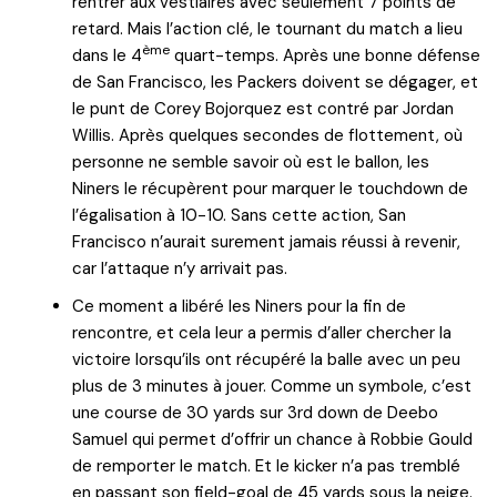
rentrer aux vestiaires avec seulement 7 points de
retard. Mais l’action clé, le tournant du match a lieu
ème
dans le 4
quart-temps. Après une bonne défense
de San Francisco, les Packers doivent se dégager, et
le punt de Corey Bojorquez est contré par Jordan
Willis. Après quelques secondes de flottement, où
personne ne semble savoir où est le ballon, les
Niners le récupèrent pour marquer le touchdown de
l’égalisation à 10-10. Sans cette action, San
Francisco n’aurait surement jamais réussi à revenir,
car l’attaque n’y arrivait pas.
Ce moment a libéré les Niners pour la fin de
rencontre, et cela leur a permis d’aller chercher la
victoire lorsqu’ils ont récupéré la balle avec un peu
plus de 3 minutes à jouer. Comme un symbole, c’est
une course de 30 yards sur 3rd down de Deebo
Samuel qui permet d’offrir un chance à Robbie Gould
de remporter le match. Et le kicker n’a pas tremblé
en passant son field-goal de 45 yards sous la neige.