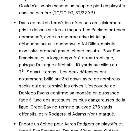
Gould n’a jamais manqué un coup de pied en playoffs
dans sa carrière (20/20 FG, 32/32 XP).
Dans ce match fermé, les défenses ont clairement
pris le dessus sur les attaques. Les Packers ont bien
commencé, avec un superbe drive initial qui
débouche sur un touchdown d’A.J Dillon, mais ils
n’ont plus proposé grand-chose ensuite. Pour San
Francisco, ça a longtemps été catastrophique,
puisque l’attaque affichait -10 yards au milieu du
ème
2
quart-temps… Les deux défenses ont
notamment brillé sur 3rd down, avec de nombreux
sacks qui ont terminé les drives. L’escouade de
DeMeco Ryans confirme sa montée en puissance
face à l’une des attaques les plus dangereuses de la
ligue. Green Bay ne termine qu’avec 275 yards
offensifs, et ni Rodgers, ni Adams n’ont marqué.
Encore un échec pour Aaron Rodgers en playoffs et
face à San Francisco. Fan des 49ers lorsqu’il était