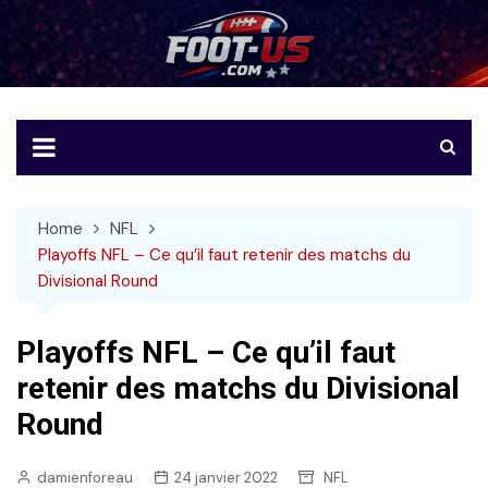
Skip
to
Foot-US
Le football américain en français
content
Home
NFL
Playoffs NFL – Ce qu’il faut retenir des matchs du
Divisional Round
Playoffs NFL – Ce qu’il faut
retenir des matchs du Divisional
Round
damienforeau
24 janvier 2022
NFL