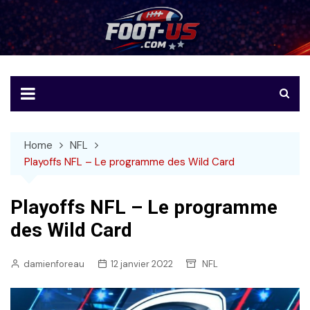
Skip
to
Foot-US
Le football américain en français
content
Home
NFL
Playoffs NFL – Le programme des Wild Card
Playoffs NFL – Le programme
des Wild Card
damienforeau
12 janvier 2022
NFL