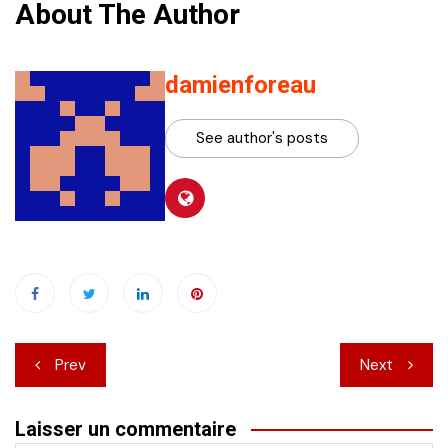
About The Author
damienforeau
See author's posts
Navigation
Prev
Next
de
Laisser un commentaire
l’article