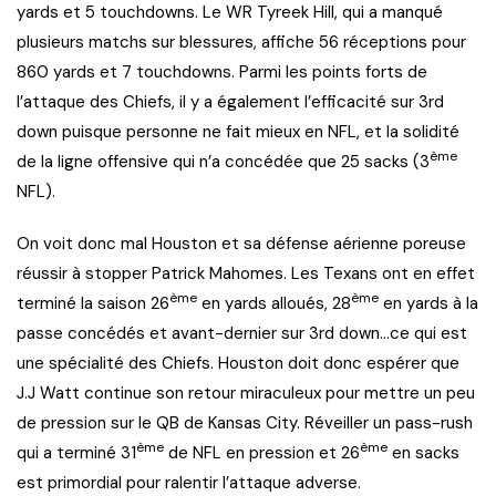
yards et 5 touchdowns. Le WR Tyreek Hill, qui a manqué
plusieurs matchs sur blessures, affiche 56 réceptions pour
860 yards et 7 touchdowns. Parmi les points forts de
l’attaque des Chiefs, il y a également l’efficacité sur 3rd
down puisque personne ne fait mieux en NFL, et la solidité
ème
de la ligne offensive qui n’a concédée que 25 sacks (3
NFL).
On voit donc mal Houston et sa défense aérienne poreuse
réussir à stopper Patrick Mahomes. Les Texans ont en effet
ème
ème
terminé la saison 26
en yards alloués, 28
en yards à la
passe concédés et avant-dernier sur 3rd down…ce qui est
une spécialité des Chiefs. Houston doit donc espérer que
J.J Watt continue son retour miraculeux pour mettre un peu
de pression sur le QB de Kansas City. Réveiller un pass-rush
ème
ème
qui a terminé 31
de NFL en pression et 26
en sacks
est primordial pour ralentir l’attaque adverse.