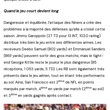
Quand le jeu court devient long
Dangereuse et équilibrée, l’attaque des Niners a crée des
problèmes a la majorité des défenses qu’elle a croisé cette
saison. Jimmy Garoppolo (27 TD pour 13 INT, 102.0 rating)
distribue très bien le jeu entre ses différentes armes. Les
receveurs Deebo Samuel (802 yards) et Emmanuel Sanders
(869 yards) peuvent sortir des gros matchs, mais le tight-
end George Kittle reste le joueur le plus dangereux (85
réceptions, 1 053 yards, 5 TD). Les RB sont également très
présents dans le jeu aérien, tout en étant très performants
ème
au sol. Ainsi, San Francisco est 2
de NFL en points
ème
ème
marqués par match, 4
en yards par match (2
au sol)
ème
et 3
en yards gagnés après contact.