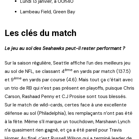
Lundi 13 janvier, à 00h40
Lambeau Field, Green Bay
Les clés du match
Le jeu au sol des Seahawks peut-il rester performant ?
Sur la saison régulière, Seattle affiche l’un des meilleurs jeu
ème
au sol de NFL, se classant 4
en yards par match (137.5)
ème
et 9
en yards par course (4.6). Mais tout ça c’était avec
un trio de RB qui n’est pas présent en playoffs, puisque Chris
Carson, Rashaad Penny et C.J Prosise sont tous blessés.
Sur le match de wild-cards, certes face à une excellente
défense au sol (Philadelphia), les remplaçants n’ont pas été
à la fête. Même s’il marque un touchdown, Marshawn Lynch
n’a quasiment rien gagné, et ça a été pareil pour Travis
Homer. Au final, c’est Russell Wilson qui a terminé leader de