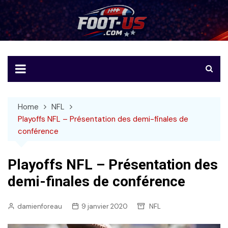
Skip
to
Foot-US
Le football américain en français
content
Home
NFL
Playoffs NFL – Présentation des demi-finales de
conférence
Playoffs NFL – Présentation des
demi-finales de conférence
damienforeau
9 janvier 2020
NFL