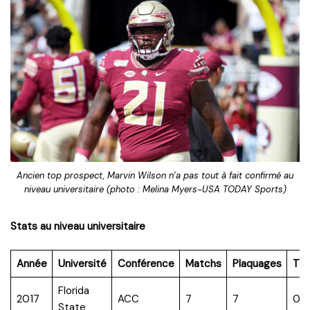
Ancien top prospect, Marvin Wilson n’a pas tout à fait confirmé au
niveau universitaire (photo : Melina Myers-USA TODAY Sports)
Stats au niveau universitaire
Année
Université
Conférence
Matchs
Plaquages
TF
Florida
2017
ACC
7
7
0.5
State