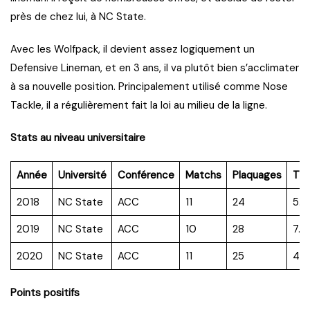
près de chez lui, à NC State.
Avec les Wolfpack, il devient assez logiquement un
Defensive Lineman, et en 3 ans, il va plutôt bien s’acclimater
à sa nouvelle position. Principalement utilisé comme Nose
Tackle, il a régulièrement fait la loi au milieu de la ligne.
Stats au niveau universitaire
Année
Université
Conférence
Matchs
Plaquages
TF
2018
NC State
ACC
11
24
5.5
2019
NC State
ACC
10
28
7.5
2020
NC State
ACC
11
25
4.5
Points positifs