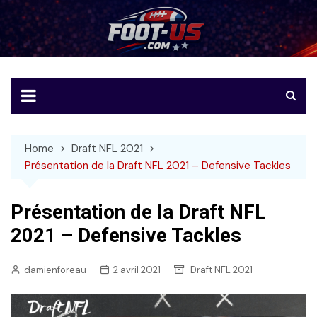
Skip
to
Foot-US
Le football américain en français
content
Home
Draft NFL 2021
Présentation de la Draft NFL 2021 – Defensive Tackles
Présentation de la Draft NFL
2021 – Defensive Tackles
damienforeau
2 avril 2021
Draft NFL 2021