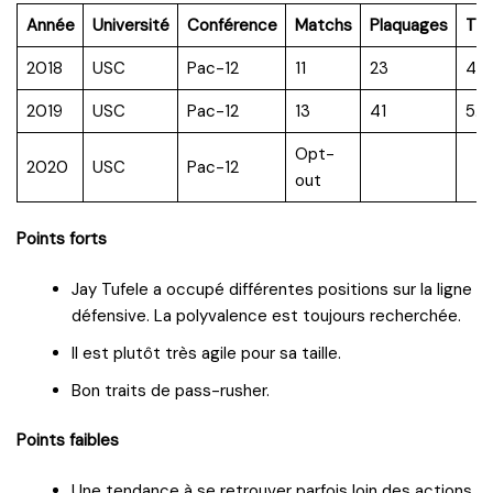
Année
Université
Conférence
Matchs
Plaquages
TF
2018
USC
Pac-12
11
23
4.5
2019
USC
Pac-12
13
41
5.5
Opt-
2020
USC
Pac-12
out
Points forts
Jay Tufele a occupé différentes positions sur la ligne
défensive. La polyvalence est toujours recherchée.
Il est plutôt très agile pour sa taille.
Bon traits de pass-rusher.
Points faibles
Une tendance à se retrouver parfois loin des actions.