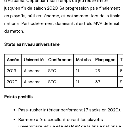
d’Alabama. Cependant son temps de jeu reste limité
jusqu’en fin de saison 2020. Sa progression paie finalement
en playoffs, où il est énorme, et notamment lors de la finale
national. Particulièrement dominant, il est élu MVP défensif
du match.
Stats au niveau universitaire
Année
Université
Conférence
Matchs
Plaquages
TF
2019
Alabama
SEC
11
26
6.0
2020
Alabama
SEC
11
37
9.5
Points positifs
Pass-rusher intérieur performant (7 sacks en 2020).
Barmore a été excellent durant les playoffs
universitaire, et il a été élu MVP de la finale nationale.