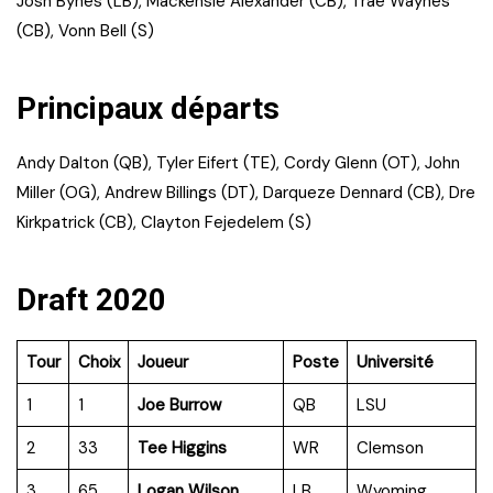
Josh Bynes (LB), Mackensie Alexander (CB), Trae Waynes
(CB), Vonn Bell (S)
Principaux départs
Andy Dalton (QB), Tyler Eifert (TE), Cordy Glenn (OT), John
Miller (OG), Andrew Billings (DT), Darqueze Dennard (CB), Dre
Kirkpatrick (CB), Clayton Fejedelem (S)
Draft 2020
Tour
Choix
Joueur
Poste
Université
1
1
Joe Burrow
QB
LSU
2
33
Tee Higgins
WR
Clemson
3
65
Logan Wilson
LB
Wyoming