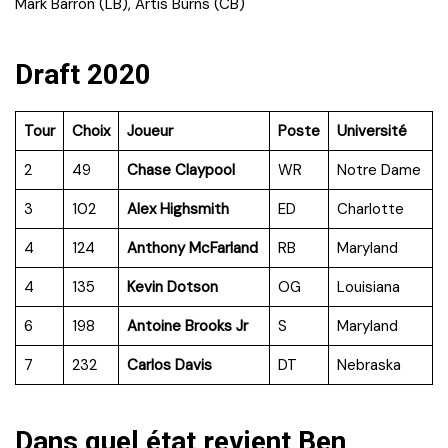
Mark Barron (LB), Artis Burns (CB)
Draft 2020
Tour
Choix
Joueur
Poste
Université
2
49
Chase Claypool
WR
Notre Dame
3
102
Alex Highsmith
ED
Charlotte
4
124
Anthony McFarland
RB
Maryland
4
135
Kevin Dotson
OG
Louisiana
6
198
Antoine Brooks Jr
S
Maryland
7
232
Carlos Davis
DT
Nebraska
Dans quel état revient Ben