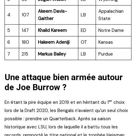
Akeem Davis-
Appalachian
4
107
LB
Gaither
State
5
147
Khalid Kareem
ED
Notre Dame
6
180
Hakeem Adeniji
OT
Kansas
7
215
Markus Bailey
LB
Purdue
Une attaque bien armée autour
de Joe Burrow ?
er
En étant la pire équipe en 2019 et en héritant du 1
choix
lors de la Draft 2020, les Bengals n’avaient qu’un seul choix
possible : prendre un Quarterback. Après sa saison
historique avec LSU, lors de laquelle il a battu tous les
records, remporté le titre national et le trophée Heisman,