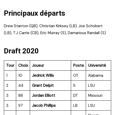
Principaux départs
Drew Stanton (QB), Christian Kirksey (LB), Joe Schobert
(LB), T.J Carrie (CB), Eric Murray (S), Damarious Randall (S)
Draft 2020
Tour
Choix
Joueur
Poste
Université
1
10
Jedrick Wills
OT
Alabama
2
44
Grant Delpit
S
LSU
3
88
Jordan Elliott
DT
Missouri
3
97
Jacob Phillips
LB
LSU