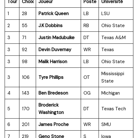
Tour
Choix
Joueur
Poste
Université
1
28
Patrick Queen
LB
LSU
2
55
J.K Dobbins
RB
Ohio State
3
71
Justin Madubuike
DT
Texas A&M
3
92
Devin Duvernay
WR
Texas
3
98
Malik Harrison
LB
Ohio State
Mississippi
3
106
Tyre Phillips
OT
State
4
143
Ben Bredeson
OG
Michigan
Broderick
5
170
DT
Texas Tech
Washington
6
201
James Proche
WR
SMU
7
219
Geno Stone
S
Iowa