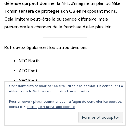
défense qui peut dominer la NFL. J’imagine un plan où Mike
Tomlin tentera de protéger son QB en l’exposant moins.
Cela limitera peut-être la puissance offensive, mais
préservera les chances de la franchise d’aller plus loin.
Retrouvez également les autres divisions :
NFC North
AFC East
NFC East
Confidentialité et cookies : ce site utilise des cookies. En continuant à
AFC South
utiliser ce site Web, vous acceptez leur utilisation.
NFC South
Pour en savoir plus, notamment sur la façon de contrôler les cookies,
consultez :
Politique relative aux cookies
AFC West
NFC West