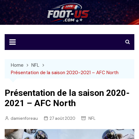
Skip
to
Foot-US
Le football américain en français
content
Home
NFL
Présentation de la saison 2020-2021 – AFC North
Présentation de la saison 2020-
2021 – AFC North
damienforeau
27 août 2020
NFL