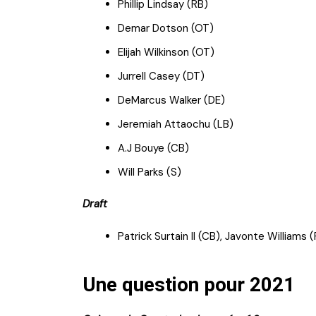
Phillip Lindsay (RB)
Demar Dotson (OT)
Elijah Wilkinson (OT)
Jurrell Casey (DT)
DeMarcus Walker (DE)
Jeremiah Attaochu (LB)
A.J Bouye (CB)
Will Parks (S)
Draft
Patrick Surtain II (CB), Javonte Williams
Une question pour 2021