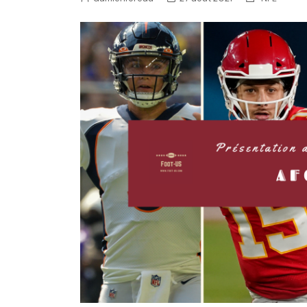
NFL – Power Rankings
Pronostics et paris NFL 
Super Bowl LIX
Histoire et Légendes