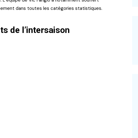
. L’équipe de Vic Fangio a notamment souffert
sement dans toutes les catégories statistiques.
s de l’intersaison