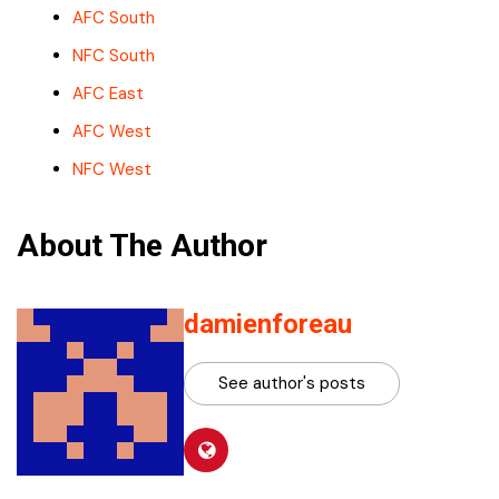
AFC South
NFC South
AFC East
AFC West
NFC West
About The Author
damienforeau
See author's posts