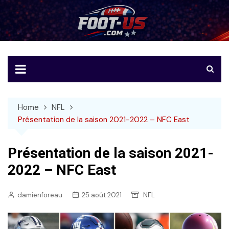
Skip
to
Foot-US
Le football américain en français
content
Home
NFL
Présentation de la saison 2021-2022 – NFC East
Présentation de la saison 2021-
2022 – NFC East
damienforeau
25 août 2021
NFL