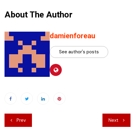
About The Author
damienforeau
See author's posts
Navigation
Prev
Next
de