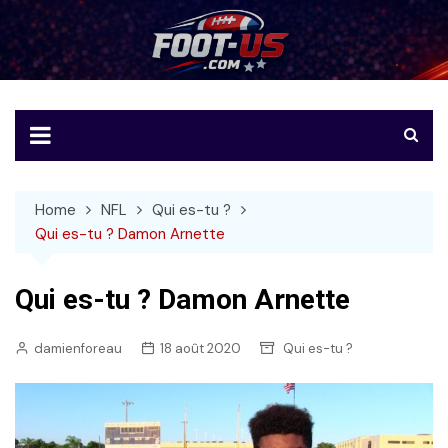
Skip
to
Foot-US
Le football américain en français
content
Home
NFL
Qui es-tu ?
Qui es-tu ? Damon Arnette
Qui es-tu ? Damon Arnette
damienforeau
18 août 2020
Qui es-tu ?