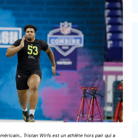
–
américain… Tristan Wirfs est un athlète hors pair qui a