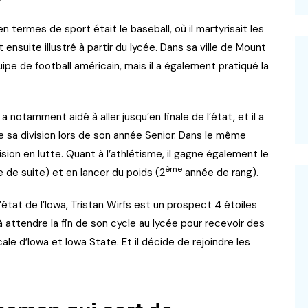
 termes de sport était le baseball, où il martyrisait les
t ensuite illustré à partir du lycée. Dans sa ville de Mount
’équipe de football américain, mais il a également pratiqué la
a notamment aidé à aller jusqu’en finale de l’état, et il a
e sa division lors de son année Senior. Dans le même
ision en lutte. Quant à l’athlétisme, il gagne également le
ème
 de suite) et en lancer du poids (2
année de rang).
état de l’Iowa, Tristan Wirfs est un prospect 4 étoiles
u à attendre la fin de son cycle au lycée pour recevoir des
le d’Iowa et Iowa State. Et il décide de rejoindre les