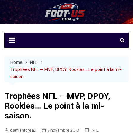
Skip
to
Foot-US
Le football américain en français
content
Home
NFL
Trophées NFL – MVP, DPOY, Rookies… Le point à la mi-
saison.
Trophées NFL – MVP, DPOY,
Rookies… Le point à la mi-
saison.
damienforeau
7 novembre 2019
NFL