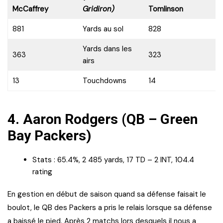
McCaffrey
Gridiron)
Tomlinson
881
Yards au sol
828
Yards dans les
363
323
airs
13
Touchdowns
14
4.
Aaron Rodgers (QB – Green
Bay Packers)
Stats : 65.4%, 2 485 yards, 17 TD – 2 INT, 104.4
rating
En gestion en début de saison quand sa défense faisait le
boulot, le QB des Packers a pris le relais lorsque sa défense
a baissé le pied. Après 2 matchs lors desquels il nous a