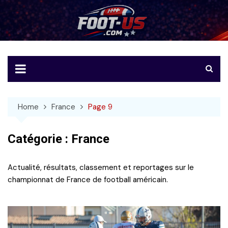
Skip
to
Foot-US
Le football américain en français
content
Home
France
Page 9
Catégorie :
France
Actualité, résultats, classement et reportages sur le
championnat de France de football américain.