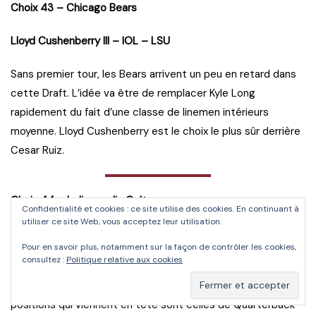
Choix 43 – Chicago Bears
Lloyd Cushenberry III – IOL – LSU
Sans premier tour, les Bears arrivent un peu en retard dans
cette Draft. L’idée va être de remplacer Kyle Long
rapidement du fait d’une classe de linemen intérieurs
moyenne. Lloyd Cushenberry est le choix le plus sûr derrière
Cesar Ruiz.
Choix 44 – Indianapolis Colts
Confidentialité et cookies : ce site utilise des cookies. En continuant à
utiliser ce site Web, vous acceptez leur utilisation.
Jacob Eason – QB – Washington
Pour en savoir plus, notamment sur la façon de contrôler les cookies,
consultez :
Politique relative aux cookies
Avec se deuxième choix en début de second tour, les Colts
devraient continuer à bosser sur leur attaque. Les deux
positions qui viennent en tête sont celles de Quarterback