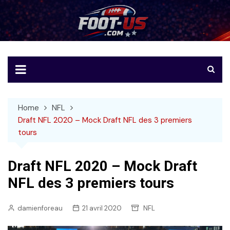
Skip
to
Foot-US
Le football américain en français
content
Home
NFL
Draft NFL 2020 – Mock Draft NFL des 3 premiers
tours
Draft NFL 2020 – Mock Draft
NFL des 3 premiers tours
damienforeau
21 avril 2020
NFL