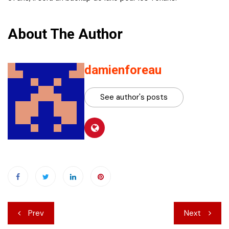
About The Author
damienforeau
See author's posts
Navigation
Prev
Next