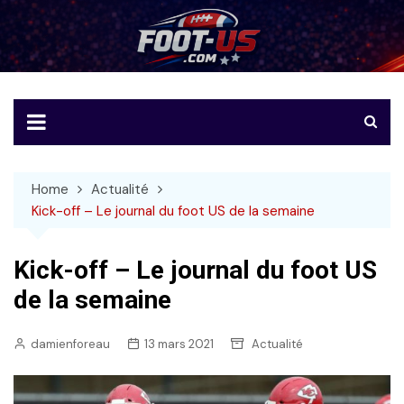
Skip
to
Foot-US
Le football américain en français
content
Home
Actualité
Kick-off – Le journal du foot US de la semaine
Kick-off – Le journal du foot US
de la semaine
damienforeau
13 mars 2021
Actualité