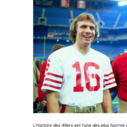
NFL – Power Rankings
Pronostics et paris NFL 
Super Bowl LIX
Histoire et Légendes
L’histoire des 49ers est l’une des plus fourni