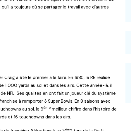
u’il a toujours dû se partager le travail avec d’autres
 Craig a été le premier à le faire. En 1985, le RB réalise
de 1 000 yards au sol et dans les airs. Cette année-là, il
 de NFL. Ses qualités en ont fait un joueur clé du système
 franchise à remporter 3 Super Bowls. En 8 saisons avec
ème
ouchdowns au sol, le 3
meilleur chiffre dans l’histoire de
yards et 16 touchdowns dans les airs.
ème
s de franchise. Sélectionné au 3
tour de la Draft