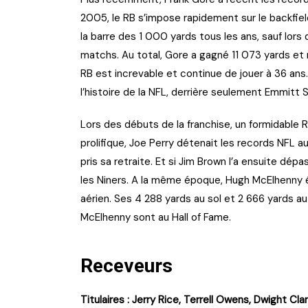
2005, le RB s’impose rapidement sur le backfield
la barre des 1 000 yards tous les ans, sauf lors
matchs. Au total, Gore a gagné 11 073 yards et 
RB est increvable et continue de jouer à 36 ans
l’histoire de la NFL, derrière seulement Emmitt 
Lors des débuts de la franchise, un formidable R
prolifique, Joe Perry détenait les records NFL a
pris sa retraite. Et si Jim Brown l’a ensuite dép
les Niners. A la même époque, Hugh McElhenny ét
aérien. Ses 4 288 yards au sol et 2 666 yards au
McElhenny sont au Hall of Fame.
Receveurs
Titulaires : Jerry Rice, Terrell Owens, Dwight Cla