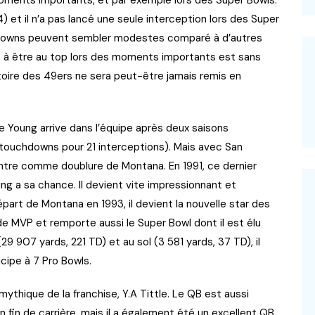
4/4) et il n’a pas lancé une seule interception lors des Super
hdowns peuvent sembler modestes comparé à d’autres
 à être au top lors des moments importants est sans
toire des 49ers ne sera peut-être jamais remis en
ve Young arrive dans l’équipe après deux saisons
touchdowns pour 21 interceptions). Mais avec San
 entre comme doublure de Montana. En 1991, ce dernier
ng a sa chance. Il devient vite impressionnant et
art de Montana en 1993, il devient la nouvelle star des
e MVP et remporte aussi le Super Bowl dont il est élu
9 907 yards, 221 TD) et au sol (3 581 yards, 37 TD), il
cipe à 7 Pro Bowls.
thique de la franchise, Y.A Tittle. Le QB est aussi
fin de carrière, mais il a également été un excellent QB