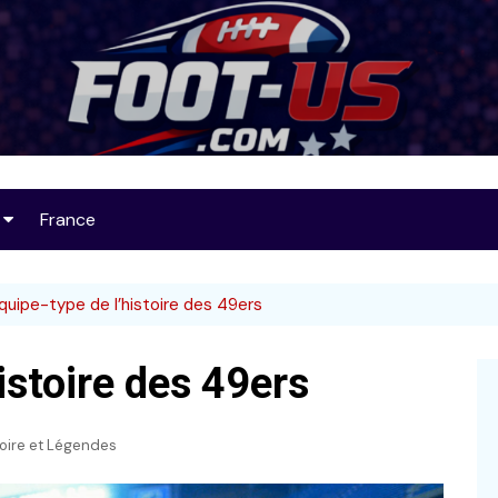
Foot-US
France
op 25
quipe-type de l’histoire des 49ers
istoire des 49ers
32
toire et Légendes