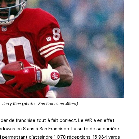
 : Jerry Rice (photo : San Francisco 49ers)
ader de franchise tout à fait correct. Le WR a en effet
hdowns en 8 ans à San Francisco. La suite de sa carrière
ui permettant d’atteindre 1 078 réceptions, 15 934 yards