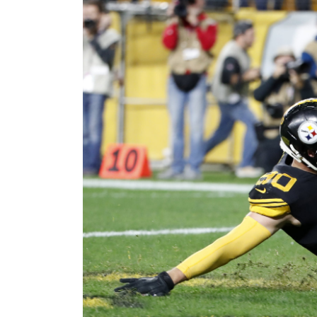
NFL – Power Rankings
Pronostics et paris NFL 
Super Bowl LIX
Histoire et Légendes