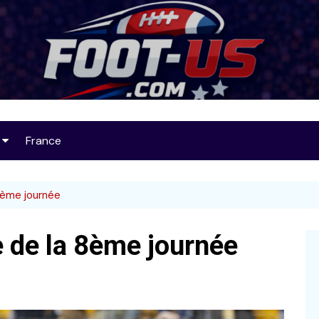
Foot-US
France
op 25
8ème journée
e de la 8ème journée
32